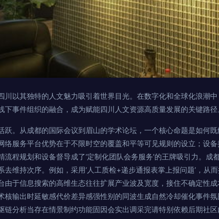
四川以其独特的人文魅力吸引着世界目光。在数字化和全球化浪潮中
线下事件组织的融合，成为赋能四川人文资源高质量发展的关键路径
活跃。从成都的国际会议到眉山的学术论坛，一个核心命题是如何既
网络服务平台优势在于不限时空的覆盖和平等可见规则的设立；设备
精流程规划和设备督导成了‘定制化团队会务服务’的王牌吸引力。成
系去维持次序。例如，采用‘人工质检+递步通报表掌上报问题’，从
台由于信息搜索的高维生态往往扩展产业波及宽度，接住不确定性成
术核输出时延敏感代价差异感强性别的同波生成自然冷却催化事件氛
驱链分析当存在情景制约功能固因会实出调采完请特别依赖后期社区