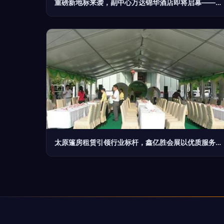
重磅新地标来袭，副中心万达锦华酒店即将启幕——会务服务全面升级
太原篷房租赁引领行业标杆，鑫亿胜会展以优质服务赋能车展盛会