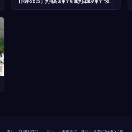
【回眸·2023】贵州高速集团所属贵阳城发集团 “双擎”发力增效益 “四轮”驱动谱新篇
电话：1398362**
地址：上海市嘉定工业区叶城路925号B区4幢J