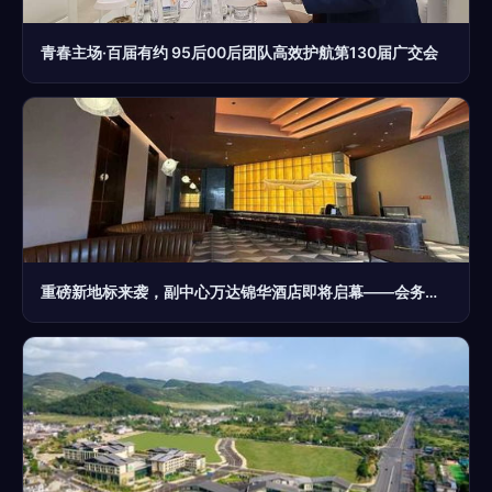
青春主场·百届有约 95后00后团队高效护航第130届广交会
重磅新地标来袭，副中心万达锦华酒店即将启幕——会务服务全面升级